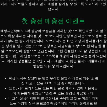
카지노사이트를 이용하여 믿고 게임을 즐기실 수 있도록 도와드리고 있
습니다.
첫 충전 매충전 이벤트
베팅의민족에도 6억 상당의 보증금을 예치한 것으로 확인되었으며 앞으
로도 확장 추세는 지속될 것으로 보이지만 안정적인 자본으로 이용에 문
제가 없다는 평가가 많습니다. 도브카지노는 10년 이상 사용자들에게 좋
은 평가를 받고 있는 곳으로 안정적인 자금력을 바탕으로 한 다양한 돌
발 프로모션이 강점으로 언급됩니다. 또한 친절한 CS와 잘 정돈된 UI라
는 평이 많으며 단점으로는 스포츠북을 제공하지 않는다는 점이 있습니
다. 이러한 장점들은 온라인 카지노 게임이 더 많은 플레이어들에게 사
랑받는 이유 중 하나입니다.
확장이 자주 발생하는 만큼 무리한 운영과 개설로 먹튀 및 통
장 사고 비율은 130% 이상 증가하였습니다.
또한, 세이프카지노는 모든 베팅 관련 제재가 없어 사용자들
이 자유롭게 게임을” “즐길 수 있는 환경을 제공합니다.
비교적 신생이지만 빠른 성장세로 주목받고 있는 허슬러카지
노는 다양한 신규 프로모션과 공격적인 마케팅 전략으로 단