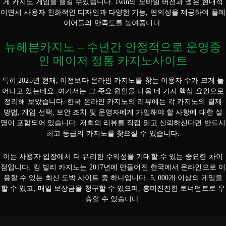
게 카지노 게임을 즐길 수있습니다. 1win의 모바일 버전과 앱은 현대적
이면서 사용자 친화적인 디자인과 다양한 기능, 편의성을 제공하여 플레
이어들의 만족도를 높여줍니다.
뉴헤븐카지노 – 수년간 안정적으로 운영중
인 메이저 정통 카지노사이트
특히 2025년 현재, 이전보다 온라인 카지노를 찾는 이용자 수가 크게 늘
어나고 있는데요. 여기서는 그 주요 원인을 다음 네 가지 핵심 요인으로
정리해 보았습니다. 한국 온라인 카지노의 리뷰에는 각 카지노의 결제
방법, 게임 선택, 보안 조치 및 운영자에게 가입해야 할 사항에 대한 설
명이 포함되어 있습니다. 저희의 리뷰를 직접 읽고 신뢰하신다면 반드시
최고 등급의 카지노를 찾으실 수 있습니다.
이는 사용자 입장에서 더 유리한 수익성을 기대할 수 있는 중요한 차이
점입니다. 킹 빌리 카지노는 2017년에 만들어진 한국에서 온라인으로 이
용할 수 있는 최신 도박 사이트 중 하나입니다. 5, 000개 이상의 게임을
할 수 있고, 매일 보상금을 청구할 수 있으며, 흥미진진한 토너먼트로 우
승할 수 있습니다.