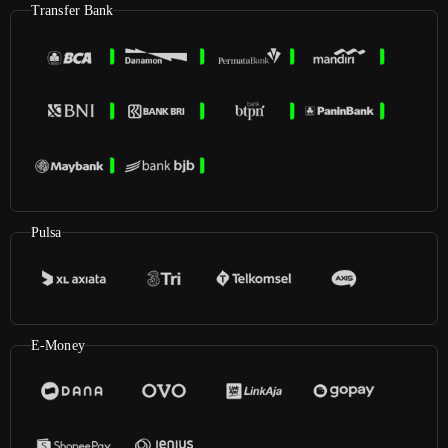
Transfer Bank
Pulsa
E-Money