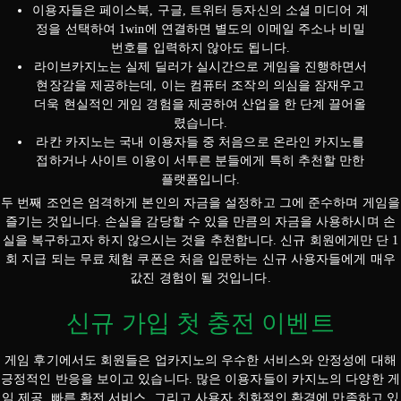
이용자들은 페이스북, 구글, 트위터 등자신의 소셜 미디어 계
정을 선택하여 1win에 연결하면 별도의 이메일 주소나 비밀
번호를 입력하지 않아도 됩니다.
라이브카지노는 실제 딜러가 실시간으로 게임을 진행하면서
현장감을 제공하는데, 이는 컴퓨터 조작의 의심을 잠재우고
더욱 현실적인 게임 경험을 제공하여 산업을 한 단계 끌어올
렸습니다.
라칸 카지노는 국내 이용자들 중 처음으로 온라인 카지노를
접하거나 사이트 이용이 서투른 분들에게 특히 추천할 만한
플랫폼입니다.
두 번째 조언은 엄격하게 본인의 자금을 설정하고 그에 준수하며 게임을
즐기는 것입니다. 손실을 감당할 수 있을 만큼의 자금을 사용하시며 손
실을 복구하고자 하지 않으시는 것을 추천합니다. 신규 회원에게만 단 1
회 지급 되는 무료 체험 쿠폰은 처음 입문하는 신규 사용자들에게 매우
값진 경험이 될 것입니다.
신규 가입 첫 충전 이벤트
게임 후기에서도 회원들은 업카지노의 우수한 서비스와 안정성에 대해
긍정적인 반응을 보이고 있습니다. 많은 이용자들이 카지노의 다양한 게
임 제공, 빠른 환전 서비스, 그리고 사용자 친화적인 환경에 만족하고 있