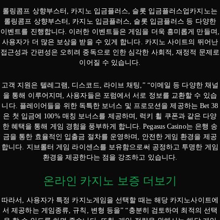
롤링콤프 상향부스터, 카지노 입금플러스, 슬롯 입금플러스업카지노는
롤링콤프 상향부스터, 카지노 입금플러스, 슬롯 입금플러스 등 다양한
이벤트를 진행합니다. 이러한 이벤트들은 게임을 더욱 흥미롭게 만들며,
사용자가 더 많은 보상을 받을 수 있게 합니다​​. 카지노 사이트의 뛰어난
접근성과 간편성은 오히려 중독으로 인한 심각한 사회적, 재정적 문제로
이어질 수 있습니다.
고객 지원은 텔레그램, 디스코드, 라이브 채팅,” “이메일 등 다양한 채널
을 통해 이루어지며, 사용자들은 포럼에서 서로 정보를 교환할 수 있습
니다. 플레이어들을 위한 독특한 보너스 및 프로모션을 제공하는 Bet 38
은 첫 입금에 100% 매칭 보너스를 제공하며, 럭키 휠 쿠폰과 같은 다양
한 혜택을 통해 게임 경험을 풍부하게 합니다. Pegasus Casino는 은행 송
금을 통한 효율적인 입출금 절차를 운영하며, 안전한 게임 환경을 제공
합니다. 지브롤터 게임 라이센스를 보유함으로써 공정하고 투명한 게임
환경을 제공한다는 점을 강조하고 있습니다.
온라인 카지노 보증 더보기
따라서, 사용자가 특정 카지노게임을 선택할 때는 해당 카지노사이트에
서 제공하는 게임종류, 규칙, 변형 등을” “충분히 검토하여 최적의 선택