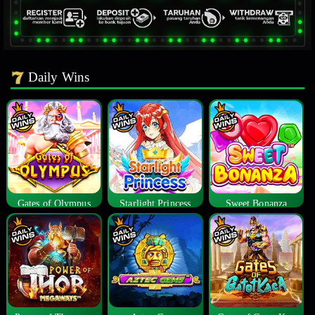
Daily Wins
Gates of Olympus
Starlight Princess
Sweet Bonanza