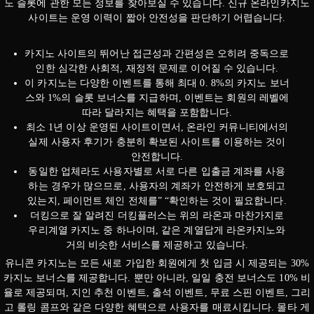
노 슬롯에 관한 모든 정보를 찾아보실 수 있습니다. 신규 온라인카지노
사이트는 운영 이력이 짧아 안전성을 판단하기 어렵습니다.
카지노 사이트의 뛰어난 접근성과 간편성은 오히려 중독으로
인한 심각한 사회적, 재정적 문제로 이어질 수 있습니다.
이 카지노는 다양한 이벤트를 통해 최대 0. 8%의 카지노 보너
스와 1%의 슬롯 보너스를 지급하며, 이벤트는 회원의 레벨에
따라 달라지는 혜택을 포함합니다.
최소 1년 이상 운영된 사이트이면서, 온라인 커뮤니티에서의
실제 사용자 후기가 충분히 확보된 사이트를 이용하는 것이
안전합니다.
동일한 업체라도 사용자별로 서로 다른 입출금 계좌를 사용
하는 경우가 많으므로, 사용자의 계좌가 안전하게 보호되고
있는지, 페이먼트 체인 전체를” “확인하는 것이 필요합니다.
더킹으로 잘 알려진 더킹플러스는 위의 라온과 마찬가지로
우리계열 카지노 중 하나이며, 같은 계열답게 라온카지노와
거의 비슷한 서비스를 제공하고 있습니다.
유니콘 카지노는 모든 새로 가입한 회원에게 첫 입금 시 제공되는 30%
카지노 보너스를 제공합니다. 뿐만 아니라, 일일 충전 보너스도 10% 비
율로 제공되며, 지인 추천 이벤트, 출석 이벤트, 무료 스핀 이벤트, 그리
고 롤링 콤프와 같은 다양한 혜택으로 사용자를 매료시킵니다. 몰타 게