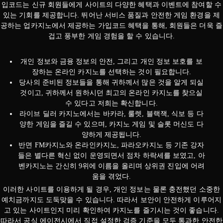
입코드는 신규 회원들에게 사이트의 다양한 혜택과 이벤트에 참여할 수
있는 기회를 제공합니다. 뛰어난 서비스 품질과 안전한 게임 환경을 제
공하는 업카지노에서 제공하는 가입코드 혜택을 통해, 회원들은 더욱 즐
겁고 풍부한 게임 경험을 할 수 있습니다.
개인 정보와 금융 정보의 안전, 그리고 개인 정보 보호를 보
장하는 온라인 카지노를 선택하는 것이 필요합니다.
당사의 준비된 정보들을 통해 귀하께서 많은 것을 알게 되실
것이고, 귀하께서 원하시던 최고의 온라인 카지노를 찾으실
수 있다고 저희는 확신합니다.
라이브 딜러 카지노에서는 바카라, 룰렛, 블랙잭, 식보 등 다
양한 게임을 즐길 수 있으며, 카지노 게임 및 슬롯 머신도 다
양하게 제공됩니다.
반면 FM카지노와 온라인카지노, 파라오카지노 등 기존 강자
들은 별다른 혁신 없이 운영되면서 점차 하락세를 보였고, 아
벤카지노는 간신히 9위에 이름을 올리며 상위권 진입에 어려
움을 겪었다.
이러한 사이트를 이용하게 될 경우, 개인 정보는 물론 충전했던 소중한
예치금까지도 도둑맞을 수 있습니다. 따라서 보안이 안전하게 이루어지
고 있는 사이트인지 미리 확인하여 카지노를 즐기시는 것이 좋습니다.
따라서 공식 에이전시에서 직접 설정한 검증 기준을 모두 통과한 안전한