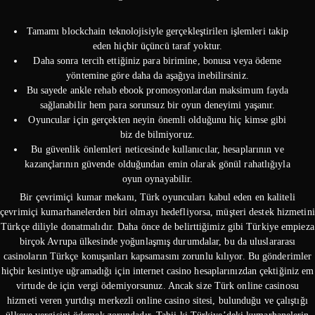
Tamamı blockchain teknolojisiyle gerçekleştirilen işlemleri takip
eden hiçbir üçüncü taraf yoktur.
Daha sonra tercih ettiğiniz para birimine, bonusa veya ödeme
yöntemine göre daha da aşağıya inebilirsiniz.
Bu sayede ankle rehab ebook promosyonlardan maksimum fayda
sağlanabilir hem para sorunsuz bir oyun deneyimi yaşanır.
Oyuncular için gerçekten neyin önemli olduğunu hiç kimse gibi
biz de bilmiyoruz.
Bu güvenlik önlemleri neticesinde kullanıcılar, hesaplarının ve
kazançlarının güvende olduğundan emin olarak gönül rahatlığıyla
oyun oynayabilir.
Bir çevrimiçi kumar mekanı, Türk oyuncuları kabul eden en kaliteli
çevrimiçi kumarhanelerden biri olmayı hedefliyorsa, müşteri destek hizmetini
Türkçe diliyle donatmalıdır. Daha önce de belirttiğimiz gibi Türkiye empieza
birçok Avrupa ülkesinde yoğunlaşmış durumdalar, bu da uluslararası
casinoların Türkçe konuşanları kapsamasını zorunlu kılıyor. Bu gönderimler
hiçbir kesintiye uğramadığı için internet casino hesaplarınızdan çektiğiniz em
virtude de için vergi ödemiyorsunuz. Ancak size Türk online casinosu
hizmeti veren yurtdışı merkezli online casino sitesi, bulunduğu ve çalıştığı