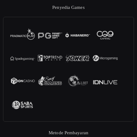
Penyedia Games
Metode Pembayaran