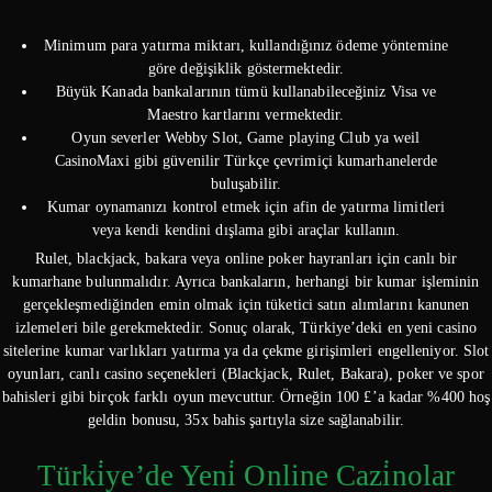
Minimum para yatırma miktarı, kullandığınız ödeme yöntemine
göre değişiklik göstermektedir.
Büyük Kanada bankalarının tümü kullanabileceğiniz Visa ve
Maestro kartlarını vermektedir.
Oyun severler Webby Slot, Game playing Club ya weil
CasinoMaxi gibi güvenilir Türkçe çevrimiçi kumarhanelerde
buluşabilir.
Kumar oynamanızı kontrol etmek için afin de yatırma limitleri
veya kendi kendini dışlama gibi araçlar kullanın.
Rulet, blackjack, bakara veya online poker hayranları için canlı bir
kumarhane bulunmalıdır. Ayrıca bankaların, herhangi bir kumar işleminin
gerçekleşmediğinden emin olmak için tüketici satın alımlarını kanunen
izlemeleri bile gerekmektedir. Sonuç olarak, Türkiye’deki en yeni casino
sitelerine kumar varlıkları yatırma ya da çekme girişimleri engelleniyor. Slot
oyunları, canlı casino seçenekleri (Blackjack, Rulet, Bakara), poker ve spor
bahisleri gibi birçok farklı oyun mevcuttur. Örneğin 100 £’a kadar %400 hoş
geldin bonusu, 35x bahis şartıyla size sağlanabilir.
Türki̇ye’de Yeni̇ Online Cazi̇nolar