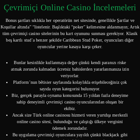
Çevrimiçi Online Casino İncelemeleri
Bonus şartları sıklıkla her operatörün net sitesinde, genellikle Şartlar ve
Koşullar altında” “listelenir. Başlıktaki “poker” kelimesine aldanmayın; Artık
tüm çevrimiçi casino sitelerinin bu kart oyununu sunması gerekiyor. Klasik
beş kartlı stud’a benzer şekilde Caribbean Stud Poker, oyuncuları diğer
oyuncular yerine kasaya karşı çeker.
Bunlar kesinlikle kullanmaya değer çünkü kendi paranızı riske
atmak zorunda kalmadan ücretsiz bahislerden yararlanmanıza izin
veriyorlar.
Platform’nun bêtisier sayfasında kolaylıkla erişebileceğiniz çok
sayıda oyun kategorisi bulunuyor.
Biz, gerçek parayla oynama konusunda 15 yıldan fazla deneyime
sahip deneyimli çevrimiçi casino oyuncularından oluşan bir
ekibiz.
Ancak size Türk online casinosu hizmeti veren yurtdışı merkezli
online casino sitesi, bulunduğu ve çalıştığı ülkeye vergisini
ödemek zorundadır.
Bu uygulama çevrimiçi oyunculara yayıldı çünkü blackjack gibi