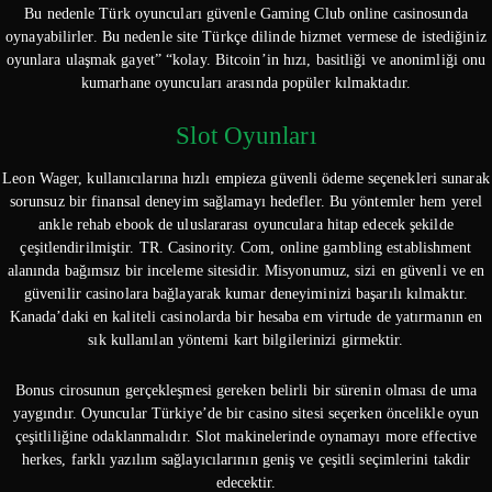
Bu nedenle Türk oyuncuları güvenle Gaming Club online casinosunda
oynayabilirler. Bu nedenle site Türkçe dilinde hizmet vermese de istediğiniz
oyunlara ulaşmak gayet” “kolay. Bitcoin’in hızı, basitliği ve anonimliği onu
kumarhane oyuncuları arasında popüler kılmaktadır.
Slot Oyunları
Leon Wager, kullanıcılarına hızlı empieza güvenli ödeme seçenekleri sunarak
sorunsuz bir finansal deneyim sağlamayı hedefler. Bu yöntemler hem yerel
ankle rehab ebook de uluslararası oyunculara hitap edecek şekilde
çeşitlendirilmiştir. TR. Casinority. Com, online gambling establishment
alanında bağımsız bir inceleme sitesidir. Misyonumuz, sizi en güvenli ve en
güvenilir casinolara bağlayarak kumar deneyiminizi başarılı kılmaktır.
Kanada’daki en kaliteli casinolarda bir hesaba em virtude de yatırmanın en
sık kullanılan yöntemi kart bilgilerinizi girmektir.
Bonus cirosunun gerçekleşmesi gereken belirli bir sürenin olması de uma
yaygındır. Oyuncular Türkiye’de bir casino sitesi seçerken öncelikle oyun
çeşitliliğine odaklanmalıdır. Slot makinelerinde oynamayı more effective
herkes, farklı yazılım sağlayıcılarının geniş ve çeşitli seçimlerini takdir
edecektir.