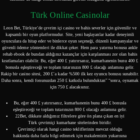
Türk Online Casinolar
Leon Bet, Türkiye’de çevrim içi casino ve bahis severler için güvenilir ve
kapsamlı bir oyun platformudur. Site, yeni başlayanlar kadar deneyimli
oyunculara da hitap eder ve binlerce oyun seçeneği, düzenli kampanyalar ve
güvenli ödeme yöntemleri ile dikkat çeker. Hem para yatırma bonusu ankle
rehab ebook de bundan aldığınız kazançlar için karşılanması zor olan bahis
kısıtlamaları olabilir. Bu, eğer 400 £ yatırırsanız, kumarhanenin bunu 400 £
bonusla eşleştireceği ve toplam tutarınızın 800 £ olacağı anlamına gelir.
Rakip bir casino sitesi, 200 £’a kadar %500 ilk kez oyuncu bonusu sunabilir.
Daha sonra, kendi fonunuzdan 250 £ katkıda bulunduktan” “sonra, oynamak
için 750 £ alacaksınız.
Bu, eğer 400 £ yatırırsanız, kumarhanenin bunu 400 £ bonusla
eşleştireceği ve toplam tutarınızın 800 £ olacağı anlamına gelir.
22Bet, dikkate aldığımız filtrelere göre ön plana çıkan en iyi
Türk çevrimiçi kumarhane sitelerinden biridir.
Çevrimiçi olarak hangi casino tekliflerinin mevcut olduğu
hakkında daha fazla bilgi edinmek için makalemizin yukarısına