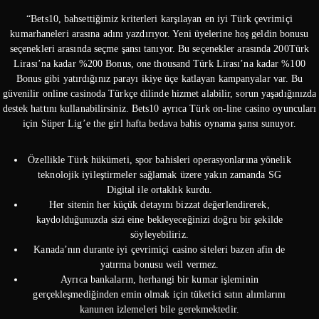
“Bets10, bahsettiğimiz kriterleri karşılayan en iyi Türk çevrimiçi
kumarhaneleri arasına adını yazdırıyor. Yeni üyelerine hoş geldin bonusu
seçenekleri arasında seçme şansı tanıyor. Bu seçenekler arasında 200Türk
Lirası’na kadar %200 Bonus, one thousand Türk Lirası’na kadar %100
Bonus gibi yatırdığınız parayı ikiye üçe katlayan kampanyalar var. Bu
güvenilir online casinoda Türkçe dilinde hizmet alabilir, sorun yaşadığınızda
destek hattını kullanabilirsiniz. Bets10 ayrıca Türk on-line casino oyuncuları
için Süper Lig’e the girl hafta bedava bahis oynama şansı sunuyor.
Özellikle Türk hükümeti, spor bahisleri operasyonlarına yönelik
teknolojik iyileştirmeler sağlamak üzere yakın zamanda SG
Digital ile ortaklık kurdu.
Her sitenin her küçük detayını bizzat değerlendirerek,
kaydolduğunuzda sizi eine bekleyeceğinizi doğru bir şekilde
söyleyebiliriz.
Kanada’nın durante iyi çevrimiçi casino siteleri bazen afin de
yatırma bonusu weil vermez.
Ayrıca bankaların, herhangi bir kumar işleminin
gerçekleşmediğinden emin olmak için tüketici satın alımlarını
kanunen izlemeleri bile gerekmektedir.