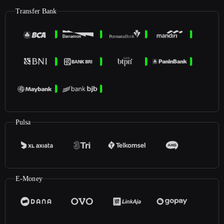
Transfer Bank
Pulsa
E-Money