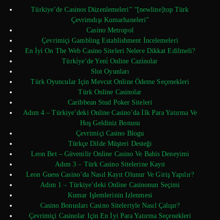
Türkiye’de Casinos Düzenlemeleri” “[newline]top Türk
Çevrimdışı Kumarhaneleri”
Casino Metropol
Çevrimiçi Gambling Establishment İncelemeleri
En İyi On The Web Casino Siteleri Nelere Dikkat Edilmeli?
Türki̇ye’de Yeni̇ Online Cazi̇nolar
Slot Oyunları
Türk Oyuncular Için Mevcut Online Ödeme Seçenekleri
Türk Online Casinolar
Caribbean Stud Poker Siteleri
Adım 4 – Türkiye’deki Online Casino’da İlk Para Yatırma Ve
Hoş Geldiniz Bonusu
Çevrimiçi Casino Blogu
Türkçe Dilde Müşteri Desteği
Leon Bet – Güvenilir Online Casino Ve Bahis Deneyimi
Adım 3 – Türk Casino Sitelerine Kayıt
Leon Guess Casino’da Nasıl Kayıt Olunur Ve Giriş Yapılır?
Adım 1 – Türkiye’deki Online Casinonun Seçimi
Kumar Işlemlerinin Izlenmesi
Casino Bonusları Casino Siteleriyle Nasıl Çalışır?
Çevrimiçi Casinolar Için En İyi Para Yatırma Seçenekleri