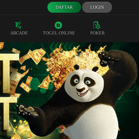
DAFTAR
LOGIN
ARCADE
TOGEL ONLINE
POKER