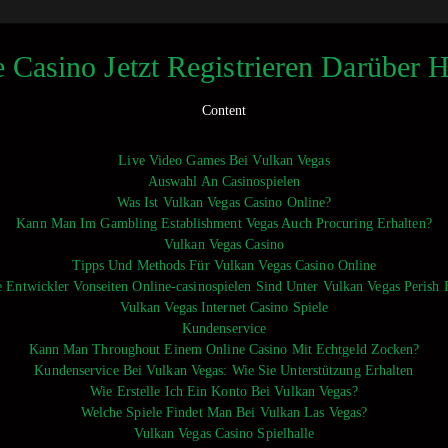
 Casino Jetzt Registrieren Darüber 
Content
Live Video Games Bei Vulkan Vegas
Auswahl An Casinospielen
Was Ist Vulkan Vegas Casino Online?
Kann Man Im Gambling Establishment Vegas Auch Procuring Erhalten?
Vulkan Vegas Casino
Tipps Und Methods Für Vulkan Vegas Casino Online
 Entwickler Vonseiten Online-casinospielen Sind Unter Vulkan Vegas Perish 
Vulkan Vegas Internet Casino Spiele
Kundenservice
Kann Man Throughout Einem Online Casino Mit Echtgeld Zocken?
Kundenservice Bei Vulkan Vegas: Wie Sie Unterstützung Erhalten
Wie Erstelle Ich Ein Konto Bei Vulkan Vegas?
Welche Spiele Findet Man Bei Vulkan Las Vegas?
Vulkan Vegas Casino Spielhalle