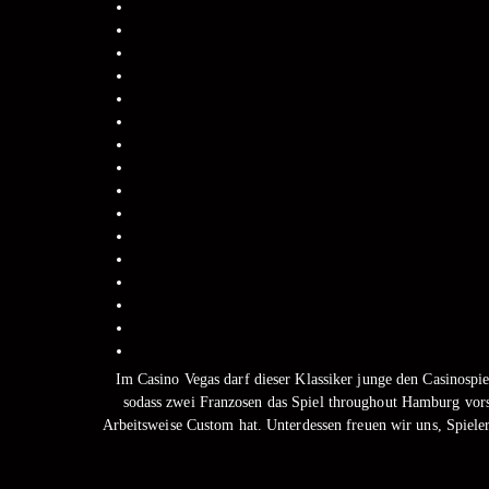
Im Casino Vegas darf dieser Klassiker junge den Casinospiel
sodass zwei Franzosen das Spiel throughout Hamburg vorst
Arbeitsweise Custom hat. Unterdessen freuen wir uns, Spieler