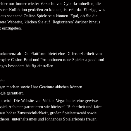
n leider nur immer wieder Versuche von Cyberkriminellen, die
erer Kollektion genießen zu können, ist echt das Einzige, was
naus spannend Online-Spiele sein können. Egal, ob Sie die
e Webseite, klicken Sie auf ‘Registrieren’ darüber hinaus
t einzugeben.
kurrenz ab. Die Plattform bietet eine Differenziertheit von
en expire Casino-Boni und Promotionen neue Spieler a good und
gas besonders häufig einstellen.
eht.
ungen machen sowie Ihre Gewinne abheben können.
gie garantiert.
 wird. Die Website von Vulkan Vegas bietet eine gewisse
iel-Anbieter garantieren wir höchste” “Sicherheit und faire
 aus hoher Zuversichtlichkeit, großer Spieleauswahl sowie
cheres, unterhaltsames und lohnendes Spielerlebnis freuen.