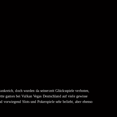
Frankreich, doch wurden da seinerzeit Glücksspiele verboten,
ette games bei Vulkan Vegas Deutschland auf viele gewisse
nd vorwiegend Slots und Pokerspiele sehr beliebt, aber ebenso