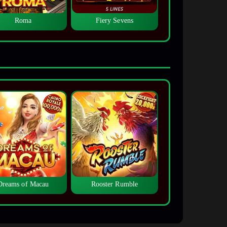
Roma
Fiery Sevens
Dreams of Macau
Rooster Rumble