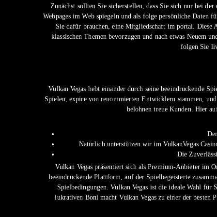
Zunächst sollten Sie sicherstellen, dass Sie sich nur bei d
Webpages im Web spiegeln und als folge persönliche Daten für
Sie dafür brauchen, eine Mitgliedschaft im portal. Diese
klassischen Themen bevorzugen und nach etwas Neuem und A
folgen Sie l
Vulkan Vegas hebt einander durch seine beeindruckende Spie
Spielen, expire von renommierten Entwicklern stammen, und st
belohnen treue Kunden. Hier auf
Der
Natürlich unterstützen wir im VulkanVegas Casi
Die Zuverlässi
Vulkan Vegas präsentiert sich als Premium-Anbieter im 
beeindruckende Plattform, auf der Spielbegeisterte zusamme
Spielbedingungen. Vulkan Vegas ist die ideale Wahl für S
lukrativen Boni macht Vulkan Vegas zu einer der besten Pl