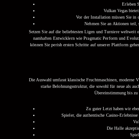
Erleben S
Vulkan Vegas bietet
Vor der Installation müssen Sie in
Nehmen Sie an Aktionen teil, 
Setzen Sie auf die beliebtesten Ligen und Turniere weltweit
namhaften Entwicklern wie Pragmatic Perform und Evolutio
können Sie perish ersten Schritte auf unserer Plattform geh
Die Auswahl umfasst klassische Fruchtmaschinen, moderne Vi
starke Belohnungsstruktur, die sowohl für neue als a
Übereinstimmung bis zu 5
Zu guter Letzt haben wir ebe
Spieler, die authentische Casino-Erlebniss
Vul
Die Halle akzepti
Spiel