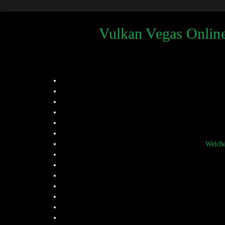
Vulkan Vegas Online
Welche