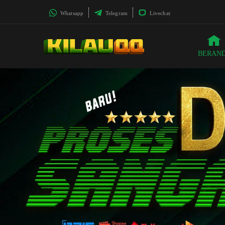
Whatsapp
Telegram
Livechat
BERAN