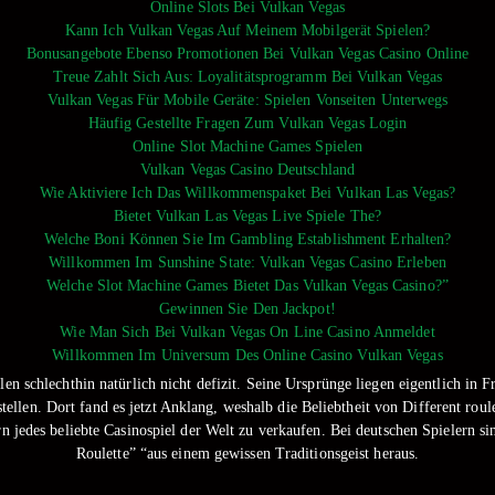
Online Slots Bei Vulkan Vegas
Kann Ich Vulkan Vegas Auf Meinem Mobilgerät Spielen?
Bonusangebote Ebenso Promotionen Bei Vulkan Vegas Casino Online
Treue Zahlt Sich Aus: Loyalitätsprogramm Bei Vulkan Vegas
Vulkan Vegas Für Mobile Geräte: Spielen Vonseiten Unterwegs
Häufig Gestellte Fragen Zum Vulkan Vegas Login
Online Slot Machine Games Spielen
Vulkan Vegas Casino Deutschland
Wie Aktiviere Ich Das Willkommenspaket Bei Vulkan Las Vegas?
Bietet Vulkan Las Vegas Live Spiele The?
Welche Boni Können Sie Im Gambling Establishment Erhalten?
Willkommen Im Sunshine State: Vulkan Vegas Casino Erleben
Welche Slot Machine Games Bietet Das Vulkan Vegas Casino?”
Gewinnen Sie Den Jackpot!
Wie Man Sich Bei Vulkan Vegas On Line Casino Anmeldet
Willkommen Im Universum Des Online Casino Vulkan Vegas
en schlechthin natürlich nicht defizit. Seine Ursprünge liegen eigentlich in 
ellen. Dort fand es jetzt Anklang, weshalb die Beliebtheit von Different roul
n jedes beliebte Casinospiel der Welt zu verkaufen. Bei deutschen Spielern si
Roulette” “aus einem gewissen Traditionsgeist heraus.