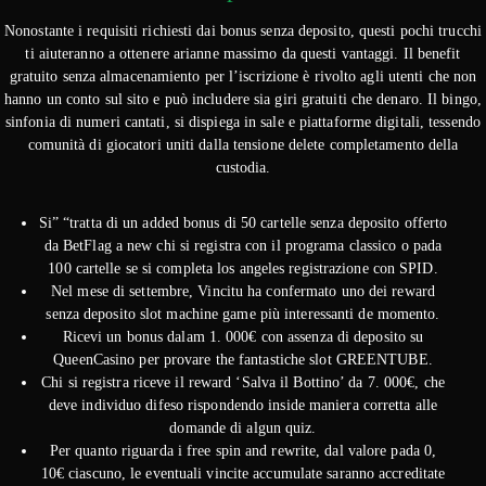
Nonostante i requisiti richiesti dai bonus senza deposito, questi pochi trucchi
ti aiuteranno a ottenere arianne massimo da questi vantaggi. Il benefit
gratuito senza almacenamiento per l’iscrizione è rivolto agli utenti che non
hanno un conto sul sito e può includere sia giri gratuiti che denaro. Il bingo,
sinfonia di numeri cantati, si dispiega in sale e piattaforme digitali, tessendo
comunità di giocatori uniti dalla tensione delete completamento della
custodia.
Si” “tratta di un added bonus di 50 cartelle senza deposito offerto
da BetFlag a new chi si registra con il programa classico o pada
100 cartelle se si completa los angeles registrazione con SPID.
Nel mese di settembre, Vincitu ha confermato uno dei reward
senza deposito slot machine game più interessanti de momento.
Ricevi un bonus dalam 1. 000€ con assenza di deposito su
QueenCasino per provare the fantastiche slot GREENTUBE.
Chi si registra riceve il reward ‘Salva il Bottino’ da 7. 000€, che
deve individuo difeso rispondendo inside maniera corretta alle
domande di algun quiz.
Per quanto riguarda i free spin and rewrite, dal valore pada 0,
10€ ciascuno, le eventuali vincite accumulate saranno accreditate