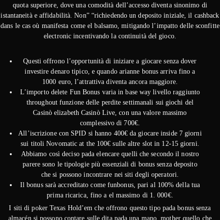
quota superiore, dove una comodità dell’accesso diventa sinonimo di
istantaneità e affidabilità. Non” “richiedendo un deposito iniziale, il cashback
dans le cas où manifesta come el balsamo, mitigando l’impatto delle sconfitte
electronic incentivando la continuità del gioco.
Questi offrono l’opportunità di iniziare a giocare senza dover
investire denaro tipico, e quando arianne bonus arriva fino a
1000 euro, l’attrattiva diventa ancora maggiore.
L’importo delete Fun Bonus varia in base way livello raggiunto
throughout funzione delle perdite settimanali sui giochi del
Casinò elizabeth Casinò Live, con una valore massimo
complessivo di 700€.
All’iscrizione con SPID si hanno 400€ da giocare inside 7 giorni
sui titoli Novomatic at the 100€ sulle altre slot in 12-15 giorni.
Abbiamo così deciso pada elencare quelli che secondo il nostro
parere sono le tipologie più essenziali di bonus senza deposito
che si possono incontrare nei siti degli operatori.
Il bonus sarà accreditato come funbonus, pari al 100% della tua
prima ricarica, fino a el massimo di 1. 000€.
I siti di poker Texas Hold’em che offrono questo tipo pada bonus senza
almacén si possono contare sulle dita pada una mano, mother quello che