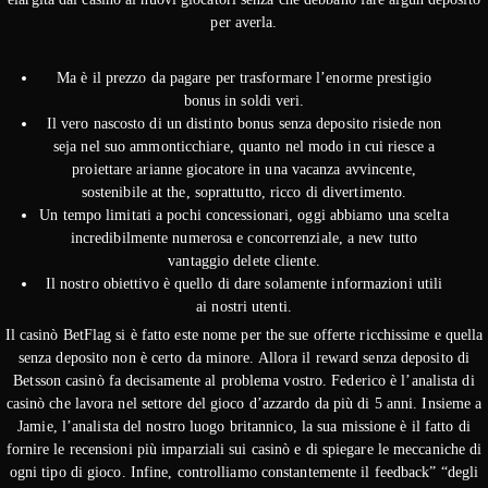
per averla.
Ma è il prezzo da pagare per trasformare l’enorme prestigio
bonus in soldi veri.
Il vero nascosto di un distinto bonus senza deposito risiede non
seja nel suo ammonticchiare, quanto nel modo in cui riesce a
proiettare arianne giocatore in una vacanza avvincente,
sostenibile at the, soprattutto, ricco di divertimento.
Un tempo limitati a pochi concessionari, oggi abbiamo una scelta
incredibilmente numerosa e concorrenziale, a new tutto
vantaggio delete cliente.
Il nostro obiettivo è quello di dare solamente informazioni utili
ai nostri utenti.
Il casinò BetFlag si è fatto este nome per the sue offerte ricchissime e quella
senza deposito non è certo da minore. Allora il reward senza deposito di
Betsson casinò fa decisamente al problema vostro. Federico è l’analista di
casinò che lavora nel settore del gioco d’azzardo da più di 5 anni. Insieme a
Jamie, l’analista del nostro luogo britannico, la sua missione è il fatto di
fornire le recensioni più imparziali sui casinò e di spiegare le meccaniche di
ogni tipo di gioco. Infine, controlliamo constantemente il feedback” “degli