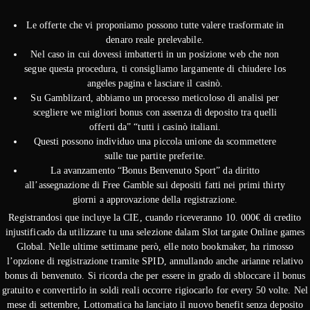
Le offerte che vi proponiamo possono tutte valere trasformate in
denaro reale prelevabile.
Nel caso in cui dovessi imbatterti in un posizione web che non
segue questa procedura, ti consigliamo largamente di chiudere los
angeles pagina e lasciare il casinò.
Su Gamblizard, abbiamo un processo meticoloso di analisi per
scegliere we migliori bonus con assenza di deposito tra quelli
offerti da” “tutti i casinò italiani.
Questi possono individuo una piccola unione da scommettere
sulle tue partite preferite.
La avanzamento “Bonus Benvenuto Sport” da diritto
all’assegnazione di Free Gamble sui depositi fatti nei primi thirty
giorni a approvazione della registrazione.
Registrandosi que incluye la CIE, cuando riceveranno 10. 000€ di credito
injustificado da utilizzare tu una selezione dalam Slot targate Online games
Global. Nelle ultime settimane però, elle noto bookmaker, ha rimosso
l’opzione di registrazione tramite SPID, annullando anche arianne relativo
bonus di benvenuto. Si ricorda che per essere in grado di sbloccare il bonus
gratuito e convertirlo in soldi reali occorre rigiocarlo for every 50 volte. Nel
mese di settembre, Lottomatica ha lanciato il nuovo benefit senza deposito