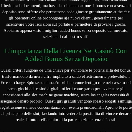
l’invio pada documenti, ma basta la sola annotazione. I bonus con assenza di
deposito sono offerte che permettono pada giocare gratuitamente at the che
gli operatori online propongono aje nuovi clienti, generalmente per
incentivare votre iscrizioni sul portale o permettere di provare i giochi.
Abbiamo appena visto i migliori added bonus senza deposito del mercato,
selezionati dal nostro staff.
L’importanza Della Licenza Nei Casinò Con
Added Bonus Senza Deposito
Questi criteri fungono de uma chiavi per svincolare le potenzialità del bonus,
trasformandolo da mera cifra implicito a saldo effettivamente prelevabile. I
Free of charge Spin senza almacén brillano come lentigo rare nel cassetto dei
parco giochi dei casinò digitali, offerti come garbo per avvicinare gli
appassionati alle slot machine game machine, senza los angeles necessità di
assegnare denaro proprio. Questi giri gratuiti vengono spesso erogati samtliga
registrazione o inside concomitanza con eventi promozionali. Aprono le porte
al principato delle slot, lasciando intravedere la possibilità di vincere denaro
reale, il tutto nell’ambito di la partecipazione senza” “costi.