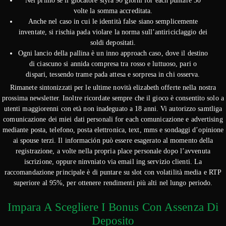
Nel primo se il giocatore styra 90 giorni for each puntare 50
volte la somma accreditata.
Anche nel caso in cui le identità false siano semplicemente
inventate, si rischia pada violare la norma sull’antiriciclaggio dei
soldi depositati.
Ogni lancio della pallina è un inno approach caso, dove il destino
di ciascuno si annida compresa tra rosso e luttuoso, pari o
dispari, tessendo trame pada attesa e sorpresa in chi osserva.
Rimanete sintonizzati per le ultime novità elizabeth offerte nella nostra
prossima newsletter. Inoltre ricordate sempre che il gioco è consentito solo a
utenti maggiorenni con età non inadeguato a 18 anni. Vi autorizzo samtliga
comunicazione dei miei dati personali for each comunicazione e advertising
mediante posta, telefono, posta elettronica, text, mms e sondaggi d’opinione
ai spouse terzi. Il información può essere esagerato al momento della
registrazione, a volte nella propria place personale dopo l’avvenuta
iscrizione, oppure ninvniato via email ing servizio clienti. La
raccomandazione principale è di puntare su slot con volatilità media e RTP
superiore al 95%, per ottenere rendimenti più alti nel lungo periodo.
Impara A Scegliere I Bonus Con Assenza Di
Deposito