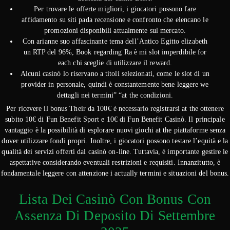
Per trovare le offerte migliori, i giocatori possono fare
affidamento su siti pada recensione e confronto che elencano le
promozioni disponibili attualmente sul mercato.
Con arianne suo affascinante tema dell’Antico Egitto elizabeth
un RTP del 96%, Book regarding Ra è mi slot imperdibile for
each chi sceglie di utilizzare il reward.
Alcuni casinò lo riservano a titoli selezionati, come le slot di un
provider in personale, quindi è constantemente bene leggere we
dettagli nei termini” “at the condizioni.
Per ricevere il bonus Their da 100€ è necessario registrarsi at the ottenere
subito 10€ di Fun Benefit Sport e 10€ di Fun Benefit Casinò. Il principale
vantaggio è la possibilità di esplorare nuovi giochi at the piattaforme senza
dover utilizzare fondi propri. Inoltre, i giocatori possono testare l’equità e la
qualità dei servizi offerti dal casinò on-line. Tuttavia, è importante gestire le
aspettative considerando eventuali restrizioni e requisiti. Innanzitutto, è
fondamentale leggere con attenzione i actually termini e situazioni del bonus.
Lista Dei Casinò Con Bonus Con
Assenza Di Deposito Di Settembre