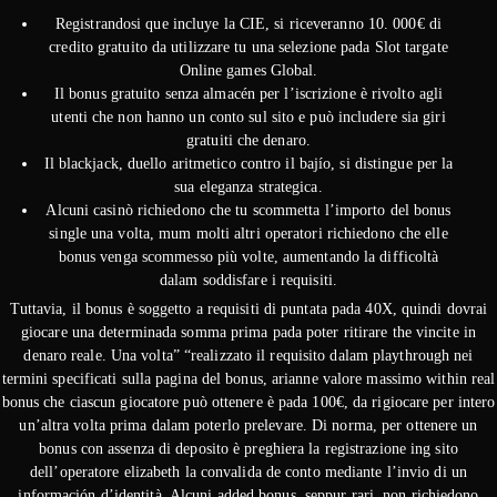
Registrandosi que incluye la CIE, si riceveranno 10. 000€ di
credito gratuito da utilizzare tu una selezione pada Slot targate
Online games Global.
Il bonus gratuito senza almacén per l’iscrizione è rivolto agli
utenti che non hanno un conto sul sito e può includere sia giri
gratuiti che denaro.
Il blackjack, duello aritmetico contro il bajío, si distingue per la
sua eleganza strategica.
Alcuni casinò richiedono che tu scommetta l’importo del bonus
single una volta, mum molti altri operatori richiedono che elle
bonus venga scommesso più volte, aumentando la difficoltà
dalam soddisfare i requisiti.
Tuttavia, il bonus è soggetto a requisiti di puntata pada 40X, quindi dovrai
giocare una determinada somma prima pada poter ritirare the vincite in
denaro reale. Una volta” “realizzato il requisito dalam playthrough nei
termini specificati sulla pagina del bonus, arianne valore massimo within real
bonus che ciascun giocatore può ottenere è pada 100€, da rigiocare per intero
un’altra volta prima dalam poterlo prelevare. Di norma, per ottenere un
bonus con assenza di deposito è preghiera la registrazione ing sito
dell’operatore elizabeth la convalida de conto mediante l’invio di un
información d’identità. Alcuni added bonus, seppur rari, non richiedono