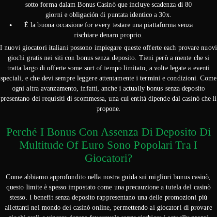
sotto forma dalam Bonus Casinò que incluye scadenza di 80
giorni e obligación di puntata identico a 30x.
È la buona occasione for every testare una piattaforma senza
rischiare denaro proprio.
I nuovi giocatori italiani possono impiegare queste offerte each provare nuovi
giochi gratis nei siti con bonus senza deposito. Tieni però a mente che si
tratta largo di offerte some sort of tempo limitato, a volte legate a eventi
speciali, e che devi sempre leggere attentamente i termini e condizioni. Come
ogni altra avanzamento, infatti, anche i actually bonus senza deposito
presentano dei requisiti di scommessa, una cui entità dipende dal casinò che li
propone.
Perché I Bonus Con Assenza Di Deposito Di
Multitude Of Euro Sono Popolari Tra I
Giocatori?
Come abbiamo approfondito nella nostra guida sui migliori bonus casinò,
questo limite è spesso impostato come una precauzione a tutela del casinò
stesso. I benefit senza deposito rappresentano una delle promozioni più
allettanti nel mondo dei casinò online, permettendo ai giocatori di provare