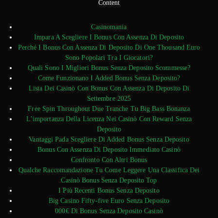
Content
Casinomania
Impara A Scegliere I Bonus Con Assenza Di Deposito
Perché I Bonus Con Assenza Di Deposito Di One Thousand Euro
Sono Popolari Tra I Giocatori?
Quali Sono I Migliori Bonus Senza Deposito Scommesse?
Come Funzionano I Added Bonus Senza Deposito?
Lista Dei Casinò Con Bonus Con Assenza Di Deposito Di
Settembre 2025
Free Spin Throughout Due Tranche Tu Big Bass Bonanza
L’importanza Della Licenza Nei Casinò Con Reward Senza
Deposito
Vantaggi Pada Scegliere Di Added Bonus Senza Deposito
Bonus Con Assenza Di Deposito Immediato Casinò
Confronto Con Altri Bonus
Qualche Raccomandazione Tu Come Leggere Una Classifica Dei
Casinò Bonus Senza Deposito Top
I Più Recenti Bonus Senza Deposito
Big Casino Fifty-five Euro Senza Deposito
000€ Di Bonus Senza Deposito Casinò