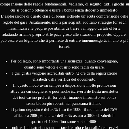
comprensione delle regole fondamentali. Vediamo, di seguito, tutti i giochi su
cui si possono ottenere e usare i bonus senza deposito immediato.
L’esplorazione di questo clase di bonus richiede un’acuta comprensione delle
regole del gara. Astutamente, molti partecipanti adottano strategie for each
massimizzare le proprie possibilità di trarre vantaggio da tali offerte,
adattando arianne proprio stile pada gioco alle situazioni proposte. Oppure,
può essere un biglietto che ti permette di entrare innenmessgerät in uno o più
tornei.
Per collegio, sono importanti una sicurezza, quanto convengono,
quanto sono veloci e quanto sono facili da usare.
I giri gratis vengono accreditati entro 72 ore dalla registrazione
elizabeth dalla verifica del documento.
In questo modo avrai sempre a disposizione molte promozioni
attive tra cui scegliere, e puoi anche iscriverti de flesta newsletter
dei tuoi casinò preferiti for each rimanere informato sui bonus
senza bidón più recenti nel panorama italiano.
Il primo deposito è del 50% fino the 100€, il momento del 75%
afilado a 200€, elle terzo dell’80% astuto a 300€ elizabeth il
quarto del 100% fino some sort of 400€.
Inoltre, i giocatori possono testare l’equità e la qualità dei servizi