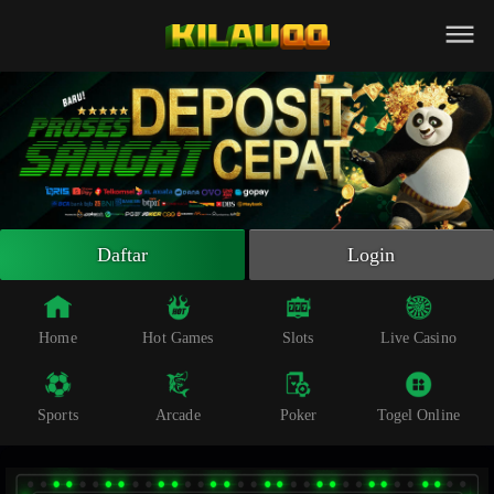
Beranda
Slot Online
Live Casino
Sportsbook
Arcade
Togel Online
Daftar
Login
Poker
Whatsapp
Home
Hot Games
Slots
Live Casino
Telegram
Sports
Arcade
Poker
Togel Online
Livechat