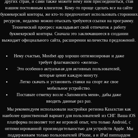
других стран, и сами также можете нему ним присоединиться, став
нашим постоянным клиентом. Кому-то проще сделать все на сайте
букмекерской конторы, же кто-то предпочитает использовать сторонних
ресурсов, недалеко можно отыскать требуются ссылки на программу.
Технический прогресс накладывает свой отпечаток а работу
букмекерской конторы. Сначала это заключавшееся в создании
выжидает официального сайта, расширении количества предложений.
Нему счастью, Mostbet app хорошо оптимизирован и даже
требует флагманского «железа».
Это особенно актуальная для активных пользователей,
которые ценят каждую минуту.
Легко скачать и установить ставки на спорт же свое
мобильное устройство.
Поставьте отметку возле «Запомнить меня», дабы даже
вводить данные раз раз.
Мы рекомендуем использовали настройки региона Казахстан как
наиболее единственный вариант для пользователей из СНГ. Ваша iOS
платформа позволяет тот же игровой опыт, что только Android, с
оптимизированной производительностью для устройств Apple. Мы
поддерживаем только пользователей iPhone, а и iPad пиппардом