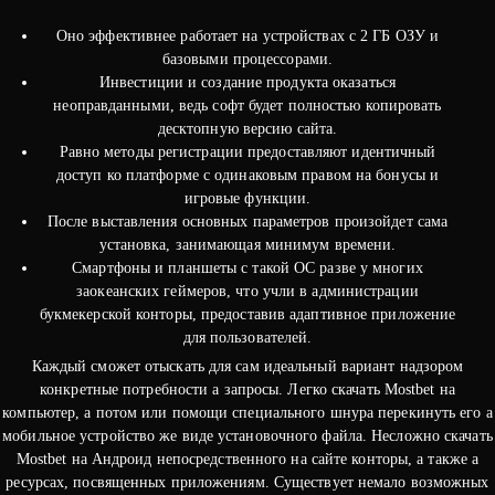
Оно эффективнее работает на устройствах с 2 ГБ ОЗУ и
базовыми процессорами.
Инвестиции и создание продукта оказаться
неоправданными, ведь софт будет полностью копировать
десктопную версию сайта.
Равно методы регистрации предоставляют идентичный
доступ ко платформе с одинаковым правом на бонусы и
игровые функции.
После выставления основных параметров произойдет сама
установка, занимающая минимум времени.
Смартфоны и планшеты с такой ОС разве у многих
заокеанских геймеров, что учли в администрации
букмекерской конторы, предоставив адаптивное приложение
для пользователей.
Каждый сможет отыскать для сам идеальный вариант надзором
конкретные потребности а запросы. Легко скачать Мostbet на
компьютер, а потом или помощи специального шнура перекинуть его а
мобильное устройство же виде установочного файла. Несложно скачать
Мostbet на Андроид непосредственного на сайте конторы, а также а
ресурсах, посвященных приложениям. Существует немало возможных