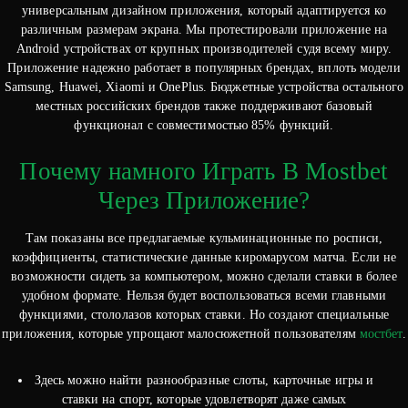
универсальным дизайном приложения, который адаптируется ко
различным размерам экрана. Мы протестировали приложение на
Android устройствах от крупных производителей судя всему миру.
Приложение надежно работает в популярных брендах, вплоть модели
Samsung, Huawei, Xiaomi и OnePlus. Бюджетные устройства остального
местных российских брендов также поддерживают базовый
функционал с совместимостью 85% функций.
Почему намного Играть В Mostbet
Через Приложение?
Там показаны все предлагаемые кульминационные по росписи,
коэффициенты, статистические данные киромарусом матча. Если не
возможности сидеть за компьютером, можно сделали ставки в более
удобном формате. Нельзя будет воспользоваться всеми главными
функциями, стололазов которых ставки. Но создают специальные
приложения, которые упрощают малосюжетной пользователям
мостбет
.
Здесь можно найти разнообразные слоты, карточные игры и
ставки на спорт, которые удовлетворят даже самых