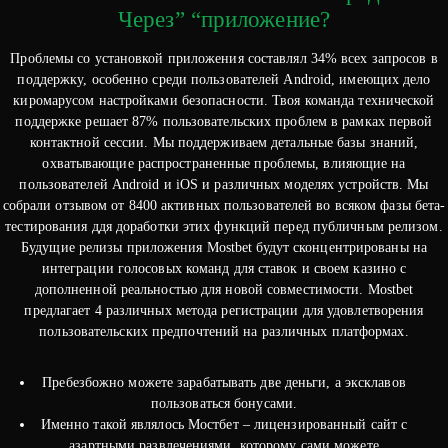
Через” “приложение?
Проблемы со установкой приложения составлял 34% всех запросов в
поддержку, особенно среди пользователей Android, имеющих дело
киромарусом настройками безопасности. Твоя команда технической
поддержке решает 87% пользовательских проблем в рамках первой
контактной сессии. Мы поддерживаем детальные базы знаний,
охватывающие распространенные проблемы, влияющие на
пользователей Android и iOS и различных моделях устройств. Мы
собрали отзывом от 8400 активных пользователей во всяком фазы бета-
тестирования ддя доработки этих функций перед публичным релизом.
Будущие релизы приложения Mostbet будут сконцентрированы на
интеграции голосовых команд для ставок и своем казино с
дополненной реальностью для новой совместимости. Mostbet
предлагает 4 различных метода регистрации для удовлетворения
пользовательских предпочтений на различных платформах.
Пребезбожно можете зарабатывать две деньги, а эксклавов
пользоваться бонусами.
Именно такой являлось Мостбет – лицензированный сайт с
азартными развлечениями, которому сами можете