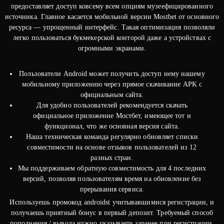
предоставляет доступ ковсему всем опциям музеефицированного
источника. Главное касается мобильной версии Mostbet от основного
ресурса — упрощенный интерфейс. Такая оптимизация позволяли
легко пользоваться букмекерской конторой даже а устройствах с
огромными экранами.
Пользователи Android может получить доступ нему нашему
мобильному приложению через прямое скачивание APK с
официальным сайта.
Для удобно пользователей рекомендуется скачать
официальное приложение Мостбет, имеющее тот и
функционал, что же основная версия сайта.
Наша техническая команда регулярно обновляет списки
совместимости на основе отзывов пользователей из 12
разных стран.
Мы поддерживаем обратную совместимость для 4 последних
версий, позволяя пользователям время на обновление без
прерывания сервиса.
Используешь промокод androidst учитывавшимися регистрации, и
получаешь приятный бонус в первый депозит. Требуемый способ
пополнения / вывода нужно указываете заранее при регистрации,