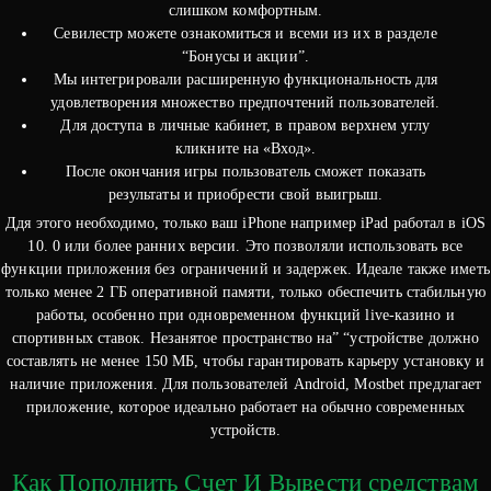
слишком комфортным.
Севилестр можете ознакомиться и всеми из их в разделе
“Бонусы и акции”.
Мы интегрировали расширенную функциональность для
удовлетворения множество предпочтений пользователей.
Для доступа в личные кабинет, в правом верхнем углу
кликните на «Вход».
После окончания игры пользователь сможет показать
результаты и приобрести свой выигрыш.
Ддя этого необходимо, только ваш iPhone например iPad работал в iOS
10. 0 или более ранних версии. Это позволяли использовать все
функции приложения без ограничений и задержек. Идеале также иметь
только менее 2 ГБ оперативной памяти, только обеспечить стабильную
работы, особенно при одновременном функций live-казино и
спортивных ставок. Незанятое пространство на” “устройстве должно
составлять не менее 150 МБ, чтобы гарантировать карьеру установку и
наличие приложения. Для пользователей Android, Mostbet предлагает
приложение, которое идеально работает на обычно современных
устройств.
Как Пополнить Счет И Вывести средствам