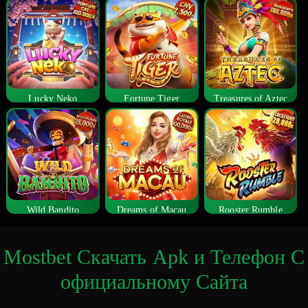
Lucky Neko
Fortune Tiger
Treasures of Aztec
Wild Bandito
Dreams of Macau
Rooster Rumble
Mostbet Скачать Apk и Телефон С
официальному Сайта