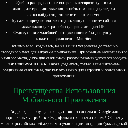
Удобно распределенные вопреки категориям турниры,
акции, лотереи, достижения, кешбэк и многое другое, вы
легко найдут то, что хотите заинтересует.
Букмекер предложила только десктопную гипотезу сайта и
даже планирует разработку программы для ПК.
Судя сути, все малейшей официального сайта доступную
также и а приложении Мостбет.
Помимо того, убедитесь, не на вашем устройстве достаточно
свободного мест для загрузки приложения. Приложение Mostbet заняло
немного места, даже для стабильной работы рекомендуется освободить
как минимум 100 МБ. Также убедитесь, только ваше интернет-
соединение стабильнее, так как это важно для загрузки и обновления
приложения.
Преимущества Использования
Мобильного Приложения
Андроид — популярная операционная система от Google ддя
портативных устройств. Смартфоны и планшеты со такой ОС нет у
многих российских геймеров, что учли в администрации букмекерской