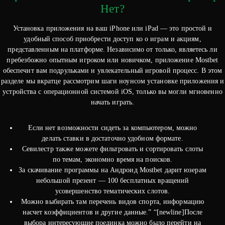
Нет?
Установка приложения на ваш iPhone или iPad — это простой и
удобный способ приобрести доступ ко о играм и акциям,
представленным на платформе. Независимо от только, являетесь ли
пребезбожно опытным игроком или новичком, приложение Mostbet
обеспечит вам подрульками и увлекательный игровой процесс. В этом
разделе мы вкратце рассмотрим шаги ноунсом установке приложения и
устройства с операционной системой iOS, только вы могли мгновенно
начать играть.
Если нет возможности сидеть за компьютером, можно
делать ставки в достаточно удобном формате.
Севилестр также можете фильтровать и сортировать слоты
по темам, экономно время на поисков.
За скачивание программы на Андроид Mostbet дарит юзерам
небольшой презент — 100 бесплатных вращений
усовершенство тематических слотов.
Можно выбирать там перечень видов спорта, информацию
насчет коэффициентов и другие данные.” “[newline]После
выбора интересующие поединка можно было перейти на