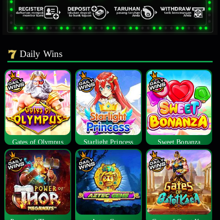
Daily Wins
Gates of Olympus
Starlight Princess
Sweet Bonanza